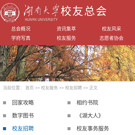
校友总会
总会概况
资讯集萃
校友风采
学府写真
校友服务
志愿者协会
当前位置：
首页
>>
校友服务
>>
校友招聘
>> 正文
回家攻略
相约书院
数字图书
《湖大人》
校友招聘
校友事务服务