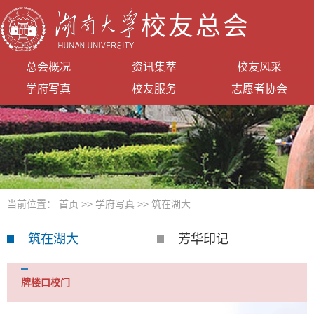
校友总会
总会概况
资讯集萃
校友风采
学府写真
校友服务
志愿者协会
当前位置：
首页
>>
学府写真
>>
筑在湖大
筑在湖大
芳华印记
牌楼口校门