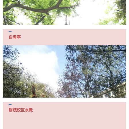
自卑亭
财院校区水教