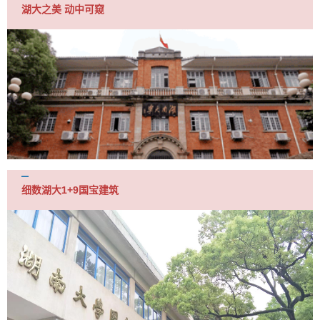
湖大之美 动中可窥
细数湖大1+9国宝建筑